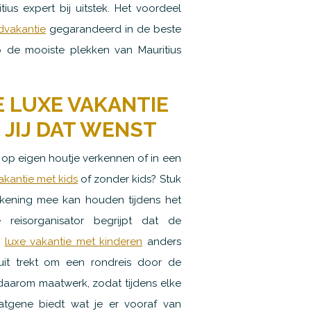
ius expert bij uitstek. Het voordeel
dvakantie
gegarandeerd in de beste
p de mooiste plekken van Mauritius
E LUXE VAKANTIE
 JIJ DAT WENST
us op eigen houtje verkennen of in een
akantie met kids
of zonder kids? Stuk
rekening mee kan houden tijdens het
 reisorganisator begrijpt dat de
n
luxe vakantie met kinderen
anders
uit trekt om een rondreis door de
 daarom maatwerk, zodat tijdens elke
atgene biedt wat je er vooraf van