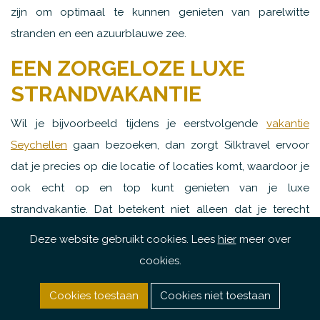
zijn om optimaal te kunnen genieten van parelwitte
stranden en een azuurblauwe zee.
EEN ZORGELOZE LUXE
STRANDVAKANTIE
Wil je bijvoorbeeld tijdens je eerstvolgende
vakantie
Seychellen
gaan bezoeken, dan zorgt Silktravel ervoor
dat je precies op die locatie of locaties komt, waardoor je
ook echt op en top kunt genieten van je luxe
strandvakantie. Dat betekent niet alleen dat je terecht
komt op de mooiste stranden van het eiland, maar dat je
Deze website gebruikt cookies. Lees
hier
meer over
ook overnacht in een perfecte accommodatie of
cookies.
hotelkamer, die zich in de buurt van het strand bevindt.
Vanzelfsprekend regelt Silktravel ook de vliegreis van je
Cookies toestaan
Cookies niet toestaan
luxe strandvakantie, zodat je je van vertrek tot aan de