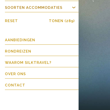
SOORTEN ACCOMMODATIES
RESET
TONEN (
289
)
AANBIEDINGEN
RONDREIZEN
WAAROM SILKTRAVEL?
OVER ONS
CONTACT