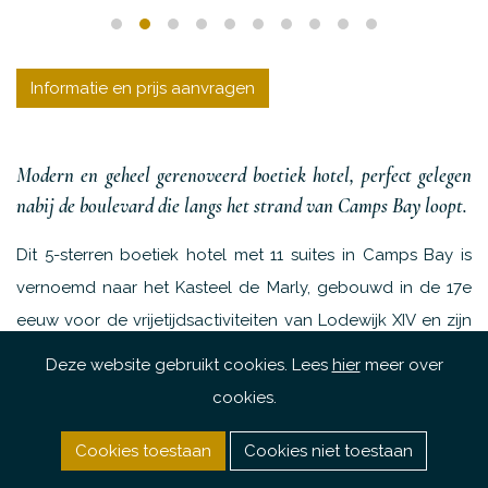
Informatie en prijs aanvragen
Modern en geheel gerenoveerd boetiek hotel, perfect gelegen
nabij de boulevard die langs het strand van Camps Bay loopt.
Dit 5-sterren boetiek hotel met 11 suites in Camps Bay is
vernoemd naar het Kasteel de Marly, gebouwd in de 17e
eeuw voor de vrijetijdsactiviteiten van Lodewijk XIV en zijn
gezin. Het is een waar vijfsterren pronkstuk met een
Deze website gebruikt cookies. Lees
hier
meer over
eigentijdse strandsfeer.
cookies.
Op april 2019 onderging het iconische boetiekhotel een
Cookies toestaan
Cookies niet toestaan
transformatie die erop gericht is het niveau van luxe te