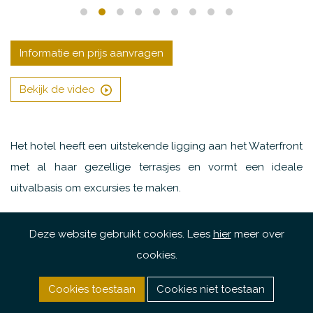
Informatie en prijs aanvragen
Bekijk de video
Het hotel heeft een uitstekende ligging aan het Waterfront
met al haar gezellige terrasjes en vormt een ideale
uitvalbasis om excursies te maken.
One & Only heeft met de restaurants Nobu en
Deze website gebruikt cookies. Lees
hier
meer over
Reubens twee pareltjes in huis welke onder leiding staan
cookies.
van een Michelin ster kok en beiden hebben prachtig
uitzicht op de tafelberg. Voorts heeft het hotel een zeer
Cookies toestaan
Cookies niet toestaan
uitgebreide wijn cellar met maar liefst 5.000 flessen.