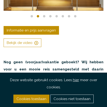
Informatie en prijs aanvragen
Bekijk de video
Nog geen (voorjaar)vakantie geboekt? Wij hebben
voor u een mooie reis samengesteld met daarin
inbegrepen de directe vluchten, privétransfers, 7
Deze website gebruikt cookies. Lees
hier
meer over
nachten verblijf in een Deluxe Seaview Room met
cookies.
plunge pool, inclusief ontbijt, lunch en diner, vanaf €
1.950 per persoon. Natuurlijk kunt u tevens (met uw
Cookies toestaan
Cookies niet toestaan
gezin) verblijven in een Two Bedroom Villa met eigen